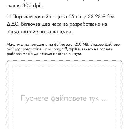
скали, 300 dpi .
Поръчай дизайн - Цена 65 лв. / 33.23 € без
ДДС. Включва два часа за разработване на
предложение по ваша идея.
Максимална големина на файловете: 200 MB. Видове файлове -
pdf, jpg, jpeg, cdr,ai, psd, png, tiff, zip.Качването на големи
файлове може да отнеме няколко минути.
Пуснете файловете тук …